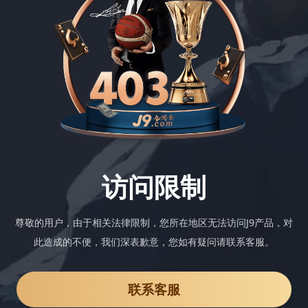
访问限制
尊敬的用户，由于相关法律限制，您所在地区无法访问J9产品，对
此造成的不便，我们深表歉意，您如有疑问请联系客服。
联系客服